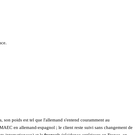
nce.
ta, son poids est tel que l'allemand s'entend couramment au
 MAEC en allemand-espagnol ; le client reste suivi sans changement de
ts internationaux) et le
français
(résidence antérieure en France, en