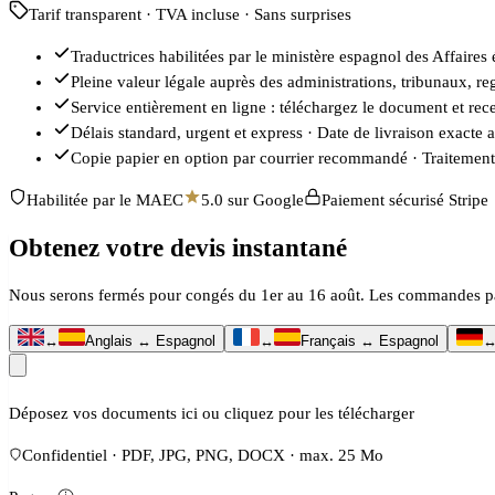
Tarif transparent · TVA incluse · Sans surprises
Traductrices habilitées par le ministère espagnol des Affair
Pleine valeur légale auprès des administrations, tribunaux, reg
Service entièrement en ligne : téléchargez le document et re
Délais standard, urgent et express · Date de livraison exacte 
Copie papier en option par courrier recommandé · Traitement
Habilitée par le MAEC
5.0 sur Google
Paiement sécurisé Stripe
Obtenez votre devis instantané
Nous serons fermés pour congés du 1er au 16 août. Les commandes passé
↔
Anglais ↔ Espagnol
↔
Français ↔ Espagnol
Déposez vos documents ici ou cliquez pour les télécharger
Confidentiel · PDF, JPG, PNG, DOCX · max. 25 Mo