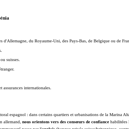
Dénia
res d'Allemagne, du Royaume-Uni, des Pays-Bas, de Belgique ou de Fra
.
ou suisses.
étranger.
 assurances internationales.
ral espagnol : dans certains quartiers et urbanisations de la Marina Al
en allemand,
nous orientons vers des consœurs de confiance
habilitées
 communauté passe par l'
anglais
(banque privée suisse/britannique, contra