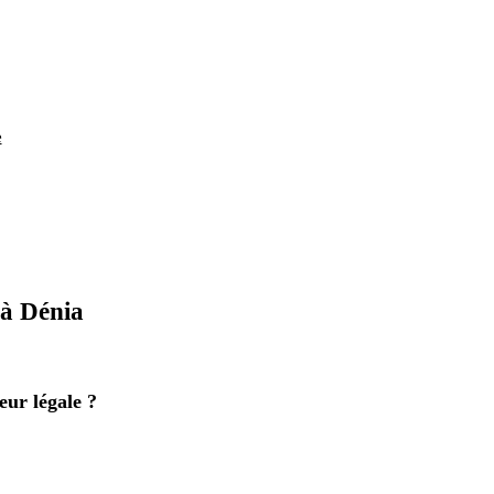
e
 à Dénia
eur légale ?