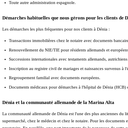
Toute autre administration espagnole.
Démarches habituelles que nous gérons pour les clients de 
Les démarches les plus fréquentes pour nos clients à Dénia :
Transactions immobilières chez le notaire avec documents bancai
Renouvellement du NIE/TIE pour résidents allemands et européens
Successions internationales avec testaments allemands, autrichiens 
Inscription au registre civil de mariages et naissances survenus à l'
Regroupement familial avec documents européens.
Documents médicaux pour démarches à l'hôpital de Dénia (HCB) et
Dénia et la communauté allemande de la Marina Alta
La communauté allemande de Dénia est l'une des plus anciennes du litto
supermarché, chez le médecin et chez le notaire. Pour les documents 
prestataire. En parallèle, une part importante de la paperasse de cette