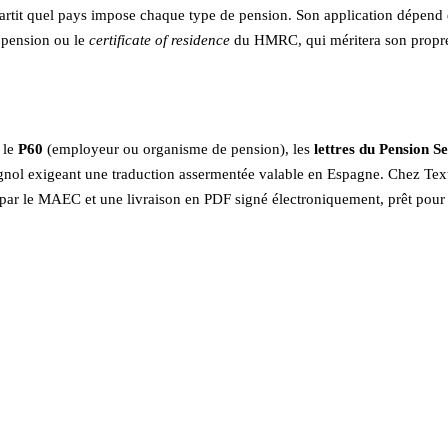
artit quel pays impose chaque type de pension. Son application dépend de
 pension ou le
certificate of residence
du HMRC, qui méritera son propre a
 le
P60
(employeur ou organisme de pension), les
lettres du Pension S
spagnol exigeant une traduction assermentée valable en Espagne. Chez Tex
par le MAEC et une livraison en PDF signé électroniquement, prêt pour l