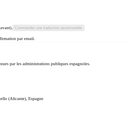
 avant).
Commander une traduction assermentée
irmation par email.
ues par les administrations publiques espagnoles.
ello (Alicante), Espagne