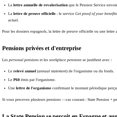
La
lettre annuelle de revalorisation
que le Pension Service envoi
La
lettre de preuve officielle
: le service
Get proof of your benefit
actuel.
Pour les dossiers espagnols, la lettre de preuve officielle ou une lettre
Pensions privées et d'entreprise
Les
personal pensions
et les
workplace pensions
se justifient avec :
Le
relevé annuel
(
annual statement
) de l'organisme ou du fonds.
Le
P60
émis par l'organisme.
Une
lettre de l'organisme
confirmant le montant périodique perçu
Si vous percevez plusieurs pensions —cas courant : State Pension + p
La State Pension se perçoit en Espagne et a