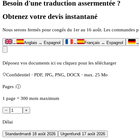
Besoin d'une traduction assermentée ?
Obtenez votre devis instantané
Nous serons fermés pour congés du 1er au 16 août. Les commandes passé
↔
Anglais ↔ Espagnol
↔
Français ↔ Espagnol
Déposez vos documents ici ou cliquez pour les télécharger
Confidentiel · PDF, JPG, PNG, DOCX · max. 25 Mo
Pages :
ⓘ
1 page = 300 mots maximum
−
+
Délai
Standard
mardi 18 août 2026
Urgent
lundi 17 août 2026