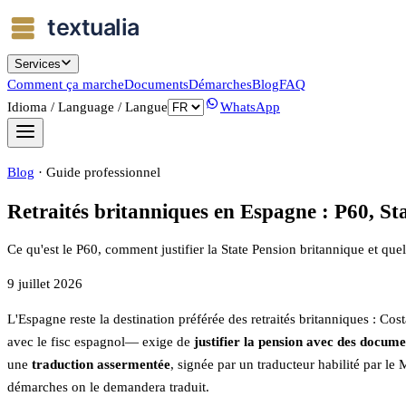
Services
Comment ça marche
Documents
Démarches
Blog
FAQ
Idioma / Language / Langue
WhatsApp
Blog
·
Guide professionnel
Retraités britanniques en Espagne : P60, St
Ce qu'est le P60, comment justifier la State Pension britannique et 
9 juillet 2026
L'Espagne reste la destination préférée des retraités britanniques : Co
avec le fisc espagnol— exige de
justifier la pension avec des docu
une
traduction assermentée
, signée par un traducteur habilité par l
démarches on le demandera traduit.