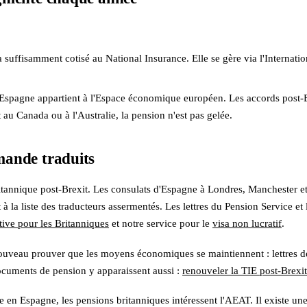
a suffisamment cotisé au National Insurance. Elle se gère via l'Internati
agne appartient à l'Espace économique européen. Les accords post-Brex
 au Canada ou à l'Australie, la pension n'est pas gelée.
mande traduits
ritannique post-Brexit. Les consulats d'Espagne à Londres, Manchester 
t à la liste des traducteurs assermentés. Les lettres du Pension Service et 
tive pour les Britanniques
et notre service pour le
visa non lucratif
.
uveau prouver que les moyens économiques se maintiennent : lettres de p
 documents de pension y apparaissent aussi :
renouveler la TIE post-Brexit
e en Espagne, les pensions britanniques intéressent l'AEAT. Il existe un