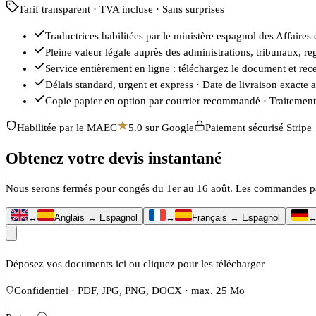
Tarif transparent · TVA incluse · Sans surprises
Traductrices habilitées par le ministère espagnol des Affair
Pleine valeur légale auprès des administrations, tribunaux, reg
Service entièrement en ligne : téléchargez le document et re
Délais standard, urgent et express · Date de livraison exacte 
Copie papier en option par courrier recommandé · Traitement
Habilitée par le MAEC
5.0 sur Google
Paiement sécurisé Stripe
Obtenez votre devis instantané
Nous serons fermés pour congés du 1er au 16 août. Les commandes passé
↔
Anglais ↔ Espagnol
↔
Français ↔ Espagnol
Déposez vos documents ici ou cliquez pour les télécharger
Confidentiel · PDF, JPG, PNG, DOCX · max. 25 Mo