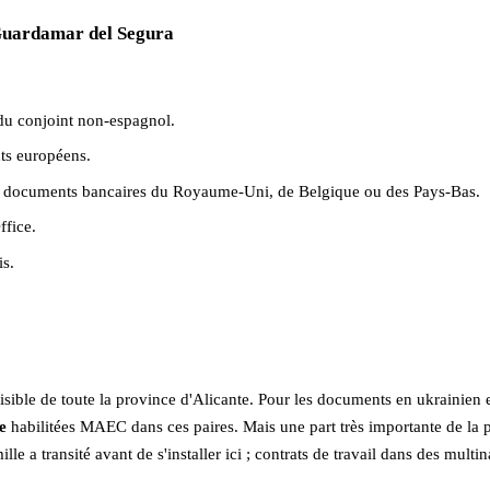
 Guardamar del Segura
du conjoint non-espagnol.
ts européens.
ec documents bancaires du Royaume-Uni, de Belgique ou des Pays-Bas.
fice.
is.
le de toute la province d'Alicante. Pour les documents en ukrainien et 
e
habilitées MAEC dans ces paires. Mais une part très importante de la p
e a transité avant de s'installer ici ; contrats de travail dans des mult