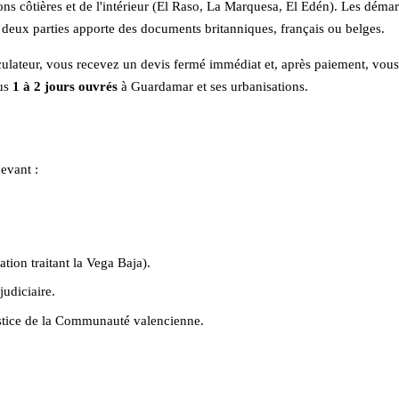
tions côtières et de l'intérieur (El Raso, La Marquesa, El Edén). Les dém
 deux parties apporte des documents britanniques, français ou belges.
lculateur, vous recevez un devis fermé immédiat et, après paiement, vous
ous
1 à 2 jours ouvrés
à Guardamar et ses urbanisations.
evant :
ion traitant la Vega Baja).
judiciaire.
justice de la Communauté valencienne.