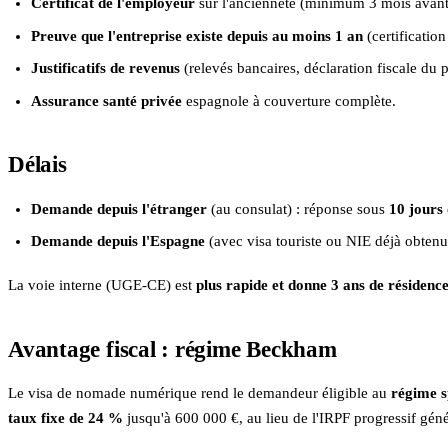
Certificat de l'employeur
sur l'ancienneté (minimum 3 mois avant
Preuve que l'entreprise existe depuis au moins 1 an
(certification 
Justificatifs de revenus
(relevés bancaires, déclaration fiscale du p
Assurance santé privée
espagnole à couverture complète.
Délais
Demande depuis l'étranger
(au consulat) : réponse sous
10 jours
Demande depuis l'Espagne
(avec visa touriste ou NIE déjà obtenu) 
La voie interne (UGE-CE) est
plus rapide et donne 3 ans de résidenc
Avantage fiscal : régime Beckham
Le visa de nomade numérique rend le demandeur éligible au
régime s
taux fixe de 24 %
jusqu'à 600 000 €, au lieu de l'IRPF progressif génér