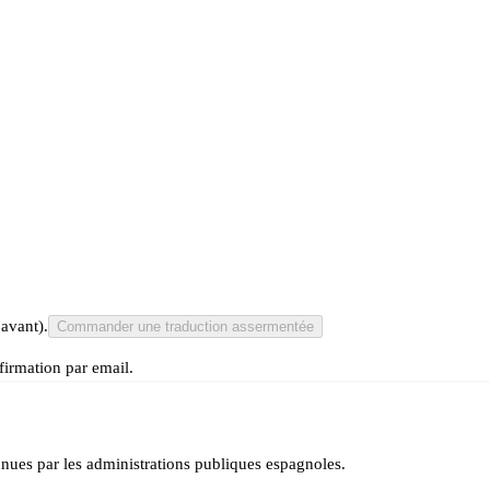
 avant).
Commander une traduction assermentée
irmation par email.
ues par les administrations publiques espagnoles.