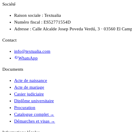
Société
Raison sociale : Textualia
Numéro fiscal : ES52771554D
Adresse : Calle Alcalde Josep Poveda Verdú, 3 · 03560 El Camp
Contact
info@textualia.com
WhatsApp
Documents
Acte de naissance
Acte de mariage
Casier judiciaire
Diplôme universitaire
Procuration
Catalogue complet
→
Démarches et visas
→