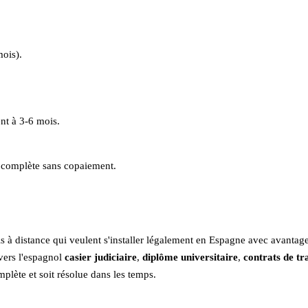
ois).
nt à 3-6 mois.
e complète sans copaiement.
 à distance qui veulent s'installer légalement en Espagne avec avantage
vers l'espagnol
casier judiciaire
,
diplôme universitaire
,
contrats de tr
lète et soit résolue dans les temps.