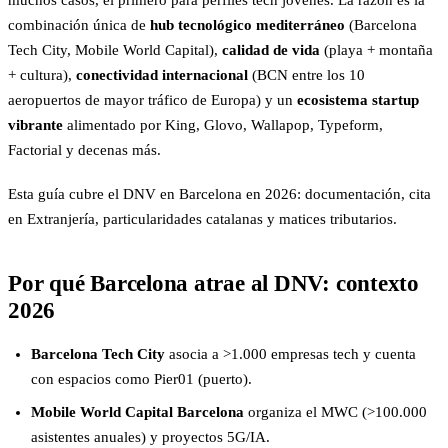
muchos casos, el primero para perfiles tech jóvenes. La razón es la
combinación única de
hub tecnológico mediterráneo
(Barcelona
Tech City, Mobile World Capital),
calidad de vida
(playa + montaña
+ cultura),
conectividad internacional
(BCN entre los 10
aeropuertos de mayor tráfico de Europa) y un
ecosistema startup
vibrante
alimentado por King, Glovo, Wallapop, Typeform,
Factorial y decenas más.
Esta guía cubre el DNV en Barcelona en 2026: documentación, cita
en Extranjería, particularidades catalanas y matices tributarios.
Por qué Barcelona atrae al DNV: contexto
2026
Barcelona Tech City
asocia a >1.000 empresas tech y cuenta
con espacios como Pier01 (puerto).
Mobile World Capital Barcelona
organiza el MWC (>100.000
asistentes anuales) y proyectos 5G/IA.