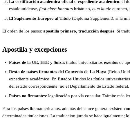
La certificación académica oficial
o
expediente académico
: el d
estadounidense,
first-class honours
británico,
cum laude
europeo, 
El Suplemento Europeo al Título
(Diploma Supplement), si la univ
El orden de los pasos:
apostilla primero, traducción después
. Si tra
Apostilla y excepciones
Países de la UE, EEE y Suiza
: títulos universitarios
exentos
de apo
Resto de países firmantes del Convenio de La Haya
(Reino Unido
expediente académico. En Estados Unidos los títulos universitarios s
del estado correspondiente, no el Departamento de Estado federal.
Países no firmantes
: legalización por vía consular. Trámite más l
Para los países iberoamericanos, además del cauce general existen
con
determinadas titulaciones. La traducción jurada se hace igualmente; l