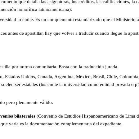
ocumento que detalla las asignaturas, los créditos, las calificaciones, la 
mención honorífica latinoamericana).
ersidad lo emite. Es un complemento estandarizado que el Ministerio ap
duces antes de apostillar, hay que volver a traducir cuando llegue la apost
stilla por norma comunitaria. Basta con la traducción jurada.
, Estados Unidos, Canadá, Argentina, México, Brasil, Chile, Colombia, 
uelen ser estatales (los emite la universidad como entidad privada o públ
ento pero plenamente válido.
venios bilaterales
(Convenio de Estudios Hispanoamericano de Lima de 
o que varía es la documentación complementaria del expediente.