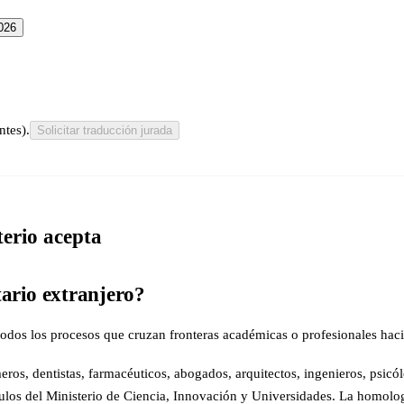
026
ntes).
Solicitar traducción jurada
terio acepta
tario extranjero?
 todos los procesos que cruzan fronteras académicas o profesionales hac
os, dentistas, farmacéuticos, abogados, arquitectos, ingenieros, psicólo
ulos del Ministerio de Ciencia, Innovación y Universidades. La homologa