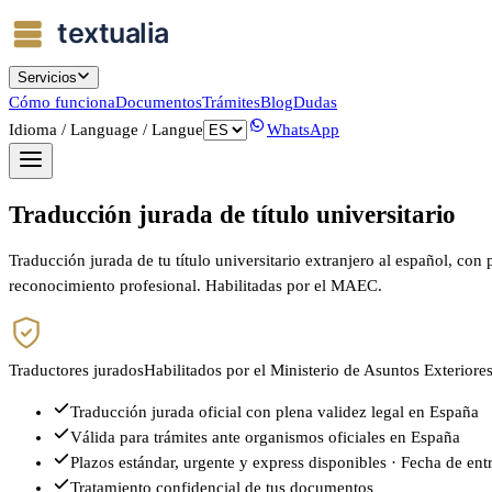
Servicios
Cómo funciona
Documentos
Trámites
Blog
Dudas
Idioma / Language / Langue
WhatsApp
Traducción jurada de título universitario
Traducción jurada de tu título universitario extranjero al español, c
reconocimiento profesional. Habilitadas por el MAEC.
Traductores jurados
Habilitados por el Ministerio de Asuntos Exteriore
Traducción jurada oficial con plena validez legal en España
Válida para trámites ante organismos oficiales en España
Plazos estándar, urgente y express disponibles · Fecha de ent
Tratamiento confidencial de tus documentos