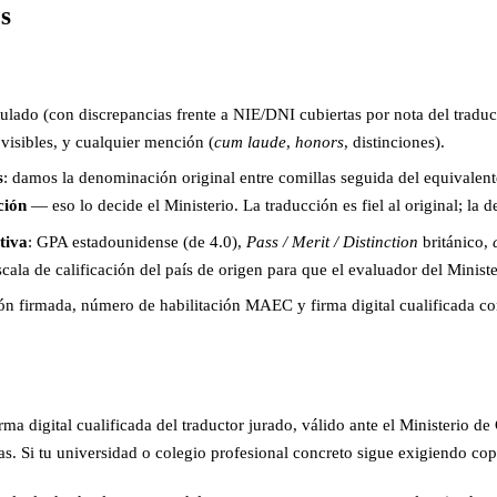
s
tulado (con discrepancias frente a NIE/DNI cubiertas por nota del trad
 visibles, y cualquier mención (
cum laude
,
honors
, distinciones).
s
: damos la denominación original entre comillas seguida del equivalen
ción
— eso lo decide el Ministerio. La traducción es fiel al original; la
tiva
: GPA estadounidense (de 4.0),
Pass / Merit / Distinction
británico,
la de calificación del país de origen para que el evaluador del Minister
ión firmada, número de habilitación MAEC y firma digital cualificada 
rma digital cualificada del traductor jurado, válido ante el Ministerio d
s. Si tu universidad o colegio profesional concreto sigue exigiendo copia