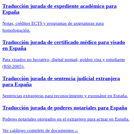
Traducción jurada de expediente académico para
España
Notas, créditos ECTS y programas de asignaturas para
homologación.
Traducción jurada de certificado médico para visado
en España
Para visados no lucrativo, digital nomad, golden visa y estudiante
(RSI-2005).
Traducción jurada de sentencia judicial extranjera
para España
Sentencias extranjeras para reconocimiento y exequátur en España.
Traducción jurada de poderes notariales para España
Poderes notariales otorgados en el extranjero para actuar en España.
Ver catálogo completo de documentos
→