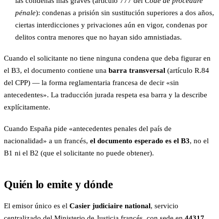
las condenas más graves (artículo 777 del
Code de procédure
pénale
): condenas a prisión sin sustitución superiores a dos años,
ciertas interdicciones y privaciones aún en vigor, condenas por
delitos contra menores que no hayan sido amnistiadas.
Cuando el solicitante no tiene ninguna condena que deba figurar en
el B3, el documento contiene una
barra transversal
(artículo R.84
del CPP) — la forma reglamentaria francesa de decir «sin
antecedentes». La traducción jurada respeta esa barra y la describe
explícitamente.
Cuando España pide «antecedentes penales del país de
nacionalidad» a un francés,
el documento esperado es el B3
, no el
B1 ni el B2 (que el solicitante no puede obtener).
Quién lo emite y dónde
El emisor único es el
Casier judiciaire national
, servicio
centralizado del Ministerio de Justicia francés, con sede en
44317