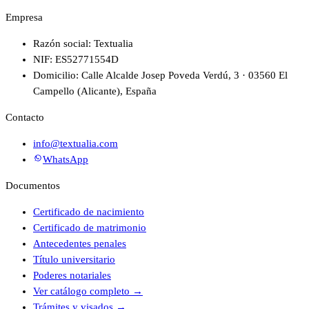
Empresa
Razón social: Textualia
NIF: ES52771554D
Domicilio: Calle Alcalde Josep Poveda Verdú, 3 · 03560 El
Campello (Alicante), España
Contacto
info@textualia.com
WhatsApp
Documentos
Certificado de nacimiento
Certificado de matrimonio
Antecedentes penales
Título universitario
Poderes notariales
Ver catálogo completo
→
Trámites y visados
→