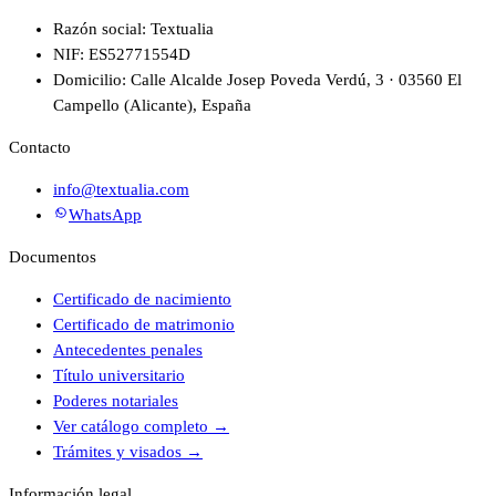
Razón social: Textualia
NIF: ES52771554D
Domicilio: Calle Alcalde Josep Poveda Verdú, 3 · 03560 El
Campello (Alicante), España
Contacto
info@textualia.com
WhatsApp
Documentos
Certificado de nacimiento
Certificado de matrimonio
Antecedentes penales
Título universitario
Poderes notariales
Ver catálogo completo
→
Trámites y visados
→
Información legal