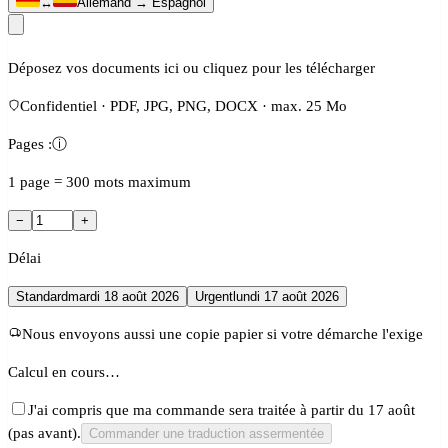
↔
Allemand → Espagnol
Déposez vos documents ici ou cliquez pour les télécharger
Confidentiel · PDF, JPG, PNG, DOCX · max. 25 Mo
Pages :
ⓘ
1 page = 300 mots maximum
−
+
Délai
Standard
mardi 18 août 2026
Urgent
lundi 17 août 2026
Nous envoyons aussi une copie papier si votre démarche l'exige
Calcul en cours…
J'ai compris que ma commande sera traitée à partir du 17 août
(pas avant).
Commander une traduction assermentée