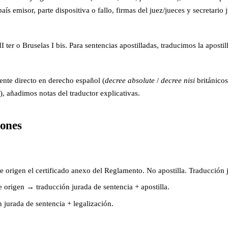
 emisor, parte dispositiva o fallo, firmas del juez/jueces y secretario ju
 ter o Bruselas I bis. Para sentencias apostilladas, traducimos la apost
ente directo en derecho español (
decree absolute
/
decree nisi
británico
, añadimos notas del traductor explicativas.
iones
de origen el certificado anexo del Reglamento. No apostilla. Traducción j
 de origen → traducción jurada de sentencia + apostilla.
 jurada de sentencia + legalización.