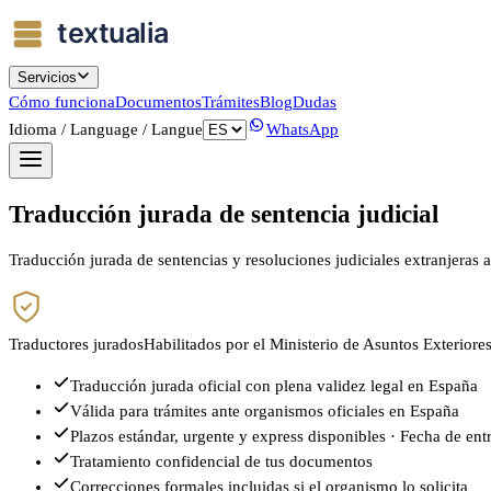
Servicios
Cómo funciona
Documentos
Trámites
Blog
Dudas
Idioma / Language / Langue
WhatsApp
Traducción jurada de sentencia judicial
Traducción jurada de sentencias y resoluciones judiciales extranjeras a
Traductores jurados
Habilitados por el Ministerio de Asuntos Exteriore
Traducción jurada oficial con plena validez legal en España
Válida para trámites ante organismos oficiales en España
Plazos estándar, urgente y express disponibles · Fecha de ent
Tratamiento confidencial de tus documentos
Correcciones formales incluidas si el organismo lo solicita