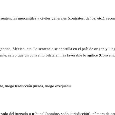
ntencias mercantiles y civiles generales (contratos, daños, etc.): reco
ntina, México, etc. La sentencia se apostilla en el país de origen y lue
ente, salvo que un convenio bilateral más favorable lo agilice (Conven
te, luego traducción jurada, luego exequátur.
ado del juzgado o tribunal (nombre, sede, jurisdicción), número de proc