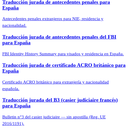
Traducción jurada de antecedentes penales para
España
Antecedentes penales extranjeros para NIE, residencia y
nacionalidad.
Traducción jurada de antecedentes penales del FBI
para España
FBI Identity History Summary para visados y residencia en España.
Traducción jurada de certificado ACRO británico para
España
Certificado ACRO británico para extranjería y nacionalidad
española.
Traducción jurada del B3 (casier judiciaire francés)
para España
Bulletin n°3 del casier judiciaire — sin apostilla (Reg. UE
2016/1191).