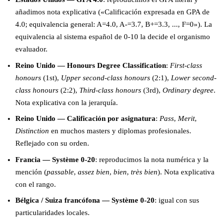
añadimos nota explicativa («Calificación expresada en GPA de
4.0; equivalencia general: A=4.0, A-=3.7, B+=3.3, ..., F=0»). La
equivalencia al sistema español de 0-10 la decide el organismo
evaluador.
Reino Unido — Honours Degree Classification
:
First-class
honours
(1st),
Upper second-class honours
(2:1),
Lower second-
class honours
(2:2),
Third-class honours
(3rd),
Ordinary degree
.
Nota explicativa con la jerarquía.
Reino Unido — Calificación por asignatura
:
Pass
,
Merit
,
Distinction
en muchos masters y diplomas profesionales.
Reflejado con su orden.
Francia — Système 0-20
: reproducimos la nota numérica y la
mención (
passable
,
assez bien
,
bien
,
très bien
). Nota explicativa
con el rango.
Bélgica / Suiza francófona — Système 0-20
: igual con sus
particularidades locales.