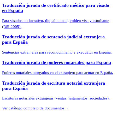
Traducción jurada de certificado médico para visado
en España
Para visados no lucrativo, digital nomad, golden visa y estudiante
(RSI-2005).
Traducción jurada de sentencia judicial extranjera
para España
Sentencias extranjeras para reconocimiento y exequátur en España.
Traducción jurada de poderes notariales para España
Poderes notariales otorgados en el extranjero para actuar en España.
Traducción jurada de escritura notarial extranjera
para España
Escrituras notariales extranjeras (ventas, testamentos, sociedades).
Ver catálogo completo de documentos
→