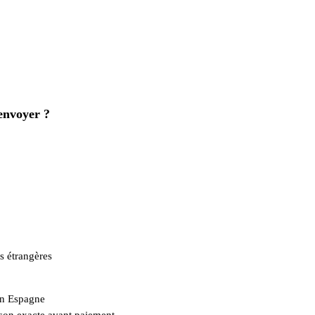
 envoyer ?
es étrangères
en Espagne
aison exacte avant paiement