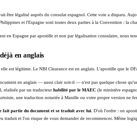
t être légalisé auprès du consulat espagnol. Cette voie a disparu. Aujou
es Philippines et l'Espagne sont toutes deux parties à la Convention : la c
ent en Espagne par apostille et non par légalisation consulaire, nous ten
 déjà en anglais
 elle est légitime. Le NBI Clearance est en anglais. L'apostille que le D
ocument en anglais — aussi clair soit-il — n'est pas quelque chose qu'un 
, réalisée par un traducteur
habilité par le MAEC
(le ministère espagnol
urtoisie, une traduction notariée à Manille ou votre propre version ne fero
le fait partie du document et se traduit avec lui
. D'où l'ordre : on apost
e jeu traduit et l'on risque de vous demander de recommencer. Même logi