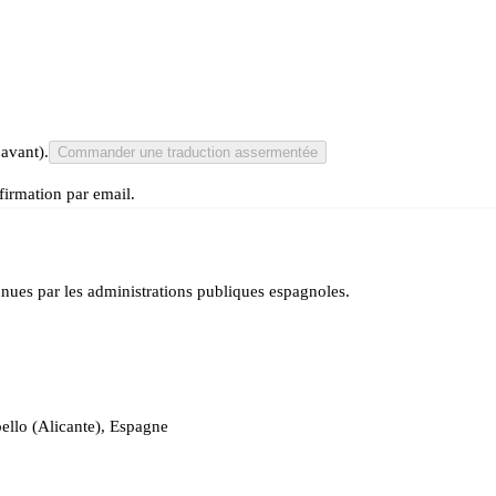
 avant).
Commander une traduction assermentée
irmation par email.
ues par les administrations publiques espagnoles.
ello (Alicante), Espagne