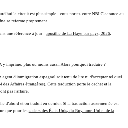
rd'hui le circuit est plus simple : vous portez votre NBI Clearance au
haîne se referme proprement.
ons une référence à jour :
apostille de La Haye par pays, 2026
.
FA y imprime, plus ou moins aussi. Alors pourquoi traduire ?
agent d'immigration espagnol soit tenu de lire ni d'accepter tel quel.
 des Affaires étrangères). Cette traduction porte le cachet et la
nt pas l'affaire.
ille d'abord et on traduit en dernier. Si la traduction assermentée est
que que pour les
casiers des États-Unis, du Royaume-Uni et de la