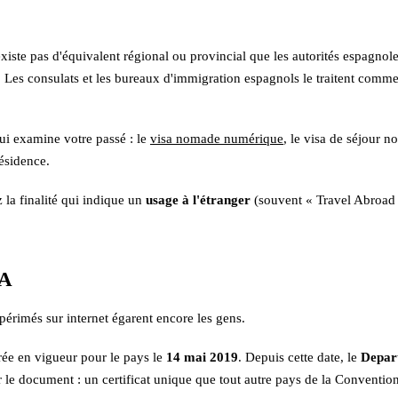
'existe pas d'équivalent régional ou provincial que les autorités espagnole
s. Les consulats et les bureaux d'immigration espagnols le traitent comm
i examine votre passé : le
visa nomade numérique
, le visa de séjour n
résidence.
 la finalité qui indique un
usage à l'étranger
(souvent « Travel Abroad »
FA
 périmés sur internet égarent encore les gens.
trée en vigueur pour le pays le
14 mai 2019
. Depuis cette date, le
Depart
 le document : un certificat unique que tout autre pays de la Convention