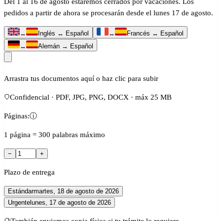
Del 1 al 16 de agosto estaremos cerrados por vacaciones. Los
pedidos a partir de ahora se procesarán desde el lunes 17 de agosto.
↔
Inglés ↔ Español
↔
Francés ↔ Español
↔
Alemán → Español
Arrastra tus documentos aquí o haz clic para subir
Confidencial · PDF, JPG, PNG, DOCX · máx 25 MB
Páginas:
ⓘ
1 página = 300 palabras máximo
−
+
Plazo de entrega
Estándar
martes, 18 de agosto de 2026
Urgente
lunes, 17 de agosto de 2026
También enviamos copia física si tu trámite lo requiere