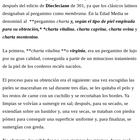
después del edicto de
Diocleciano
de 301, ya que los clásicos latinos
designaban al pergamino como
membrana
. En la Edad Media se
denominó al **pergamino
charta
y, según el tipo de piel empleada
para su obtención,
* *charta vitulina
,
charta caprina
,
charta ovina
y
charta montonina
.
La primera, **
charta vitulina
**o
virginia
, era un pergamino de lujo
por su gran calidad, conseguida a partir de un minucioso tratamiento
de la piel de los corderos recién nacidos.
El proceso para su obtención era el siguiente: una vez escogidas las
pieles se maceraban en sal durante tres días, se les quitaba el pelo y
los restos de carne con un cuchillo y se recortaban los bordes. Ya
limpias se volvían a sumergir en sal; después, para su secado, se
extendían sobre un bastidor y, una vez secas, se trataban con piedra
pómez para conseguir una superficie uniforme y, para finalizar, se
sumergían con greda.