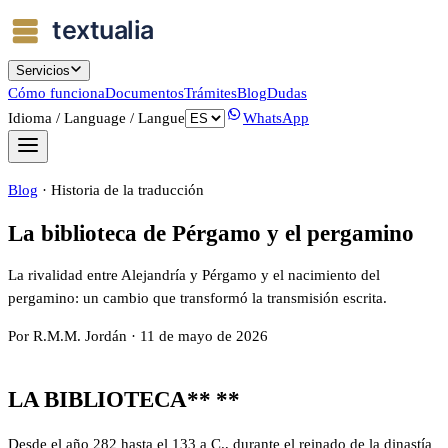
Servicios
Cómo funciona
Documentos
Trámites
Blog
Dudas
Idioma / Language / Langue
WhatsApp
Blog
·
Historia de la traducción
La biblioteca de Pérgamo y el pergamino
La rivalidad entre Alejandría y Pérgamo y el nacimiento del
pergamino: un cambio que transformó la transmisión escrita.
Por
R.M.M. Jordán
·
11 de mayo de 2026
LA BIBLIOTECA
** **
Desde el año 282 hasta el 133 a C., durante el reinado de la dinastía