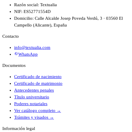
Razón social: Textualia
NIF: ES52771554D
Domicilio: Calle Alcalde Josep Poveda Verdú, 3 · 03560 El
Campello (Alicante), España
Contacto
info@textualia.com
WhatsApp
Documentos
Certificado de nacimiento
Certificado de matrimonio
Antecedentes penales
Título universitario
Poderes notariales
Ver catálogo completo
→
Trámites y visados
→
Información legal