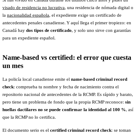
Si has vivido en Canadá durante los últimos cinco años y pides un
visado de residencia no lucrativa
, una residencia de nómada digital o
la
nacionalidad española
, el expediente exige un certificado de
antecedentes penales canadiense. Y aquí llega el primer tropiezo: en
Canadá hay
dos tipos de certificado
, y solo uno sirve con garantías
para un expediente español.
Name-based vs certified: el error que cuesta
un mes
La policía local canadiense emite el
name-based criminal record
check
: comprueba tu nombre y fecha de nacimiento contra el
repositorio nacional de antecedentes de la RCMP. Es rápido y barato,
pero tiene un problema de fondo que la propia RCMP reconoce:
sin
huellas dactilares no se puede confirmar la identidad al 100 %
, así
que la RCMP no lo certifica.
El documento serio es el
certified criminal record check
: se toman