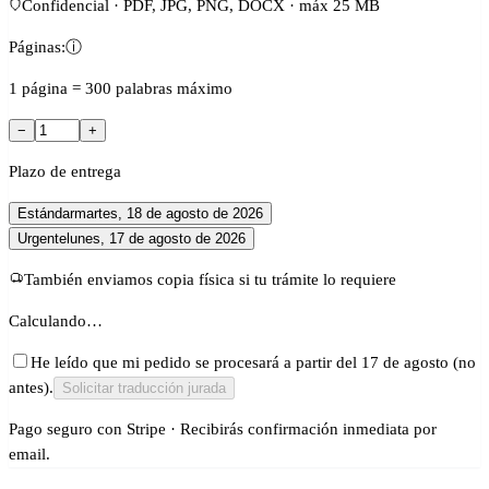
Confidencial · PDF, JPG, PNG, DOCX · máx 25 MB
Páginas:
ⓘ
1 página = 300 palabras máximo
−
+
Plazo de entrega
Estándar
martes, 18 de agosto de 2026
Urgente
lunes, 17 de agosto de 2026
También enviamos copia física si tu trámite lo requiere
Calculando…
He leído que mi pedido se procesará a partir del 17 de agosto (no
antes).
Solicitar traducción jurada
Pago seguro con Stripe · Recibirás confirmación inmediata por
email.