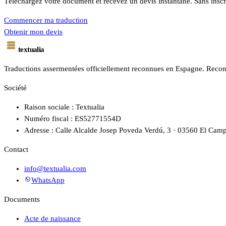
Téléchargez votre document et recevez un devis instantané. Sans inscr
Commencer ma traduction
Obtenir mon devis
textualia
Traductions assermentées officiellement reconnues en Espagne. Reconn
Société
Raison sociale : Textualia
Numéro fiscal : ES52771554D
Adresse : Calle Alcalde Josep Poveda Verdú, 3 · 03560 El Camp
Contact
info@textualia.com
WhatsApp
Documents
Acte de naissance