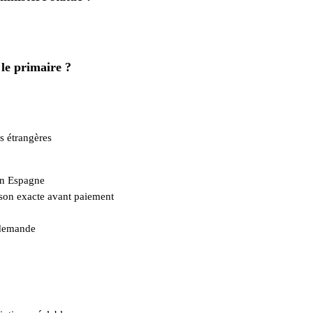
 le primaire ?
es étrangères
en Espagne
aison exacte avant paiement
s demande