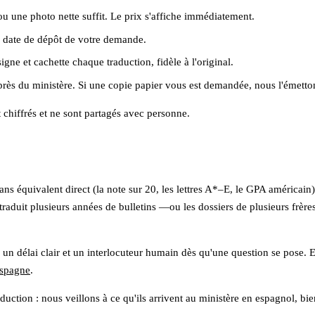
ou une photo nette suffit. Le prix s'affiche immédiatement.
la date de dépôt de votre demande.
igne et cachette chaque traduction, fidèle à l'original.
rès du ministère. Si une copie papier vous est demandée, nous l'émettons
nt chiffrés et ne sont partagés avec personne.
ans équivalent direct (la note sur 20, les lettres A*–E, le GPA américain
raduit plusieurs années de bulletins —ou les dossiers de plusieurs frère
un délai clair et un interlocuteur humain dès qu'une question se pose. Et
Espagne
.
ction : nous veillons à ce qu'ils arrivent au ministère en espagnol, bien 