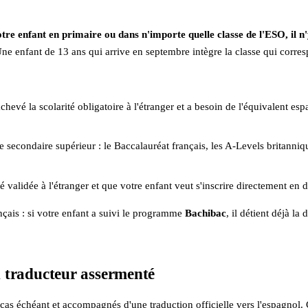
otre enfant en primaire ou dans n'importe quelle classe de l'ESO, il n
. Une enfant de 13 ans qui arrive en septembre intègre la classe qui corr
achevé la scolarité obligatoire à l'étranger et a besoin de l'équivalent es
le secondaire supérieur : le Baccalauréat français, les A-Levels britann
été validée à l'étranger et que votre enfant veut s'inscrire directement en
çais : si votre enfant a suivi le programme
Bachibac
, il détient déjà l
n traducteur assermenté
e cas échéant et accompagnés d'une traduction officielle vers l'espagnol.