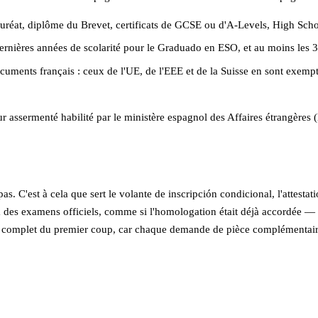
auréat, diplôme du Brevet, certificats de GCSE ou d'A-Levels, High Sch
 dernières années de scolarité pour le Graduado en ESO, et au moins les 3 
ocuments français : ceux de l'UE, de l'EEE et de la Suisse en sont ex
teur assermenté habilité par le ministère espagnol des Affaires étrangère
pas. C'est à cela que sert le volante de inscripción condicional, l'attest
à des examens officiels, comme si l'homologation était déjà accordée — à t
complet du premier coup, car chaque demande de pièce complémentaire