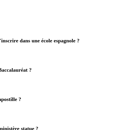
'inscrire dans une école espagnole ?
Baccalauréat ?
postille ?
inistère statue ?