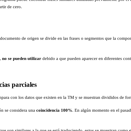
rtir de cero.
l documento de origen se divide en las frases o segmentos que la comp
s,
no se pueden utilizar
debido a que pueden aparecer en diferentes contex
ias parciales
mpara con los datos que existen en la TM y se muestran divididos de fo
ón se considera una
coincidencia 100%
. En algún momento en el pasado
ue son similares a la que se está traduciendo, estos se muestran como