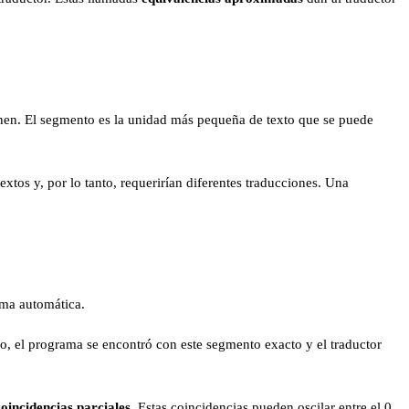
onen. El segmento es la unidad más pequeña de texto que se puede
tos y, por lo tanto, requerirían diferentes traducciones. Una
rma automática.
, el programa se encontró con este segmento exacto y el traductor
coincidencias parciales
. Estas coincidencias pueden oscilar entre el 0