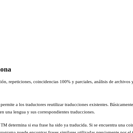
iona
, repeticiones, coincidencias 100% y parciales, análisis de archivos y
 permite a los traductores reutilizar traducciones existentes. Básicame
en una lengua y sus correspondientes traducciones.
 determina si esa frase ha sido ya traducida. Si se encuentra una coinci
l programa puede encontrar frases similares utilizadas previamente por el