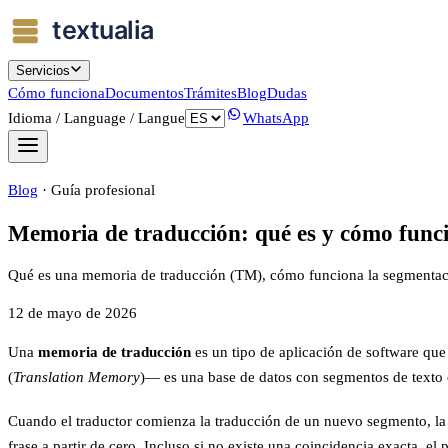
Servicios
Cómo funciona
Documentos
Trámites
Blog
Dudas
Idioma / Language / Langue
WhatsApp
Blog
·
Guía profesional
Memoria de traducción: qué es y cómo func
Qué es una memoria de traducción (TM), cómo funciona la segmentación
12 de mayo de 2026
Una
memoria de traducción
es un tipo de aplicación de software que
(
Translation Memory
)— es una base de datos con segmentos de texto 
Cuando el traductor comienza la traducción de un nuevo segmento, la TM
frase a partir de cero. Incluso si no existe una coincidencia exacta, e