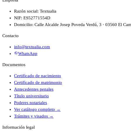
Empresa
Razón social: Textualia
NIF: ES52771554D
Domicilio: Calle Alcalde Josep Poveda Verdú, 3 · 03560 El Cam
Contacto
info@textualia.com
WhatsApp
Documentos
Certificado de nacimiento
Certificado de matrimonio
Antecedentes penales
Título universitario
Poderes notariales
Ver catálogo completo
→
Trámites y visados
→
Información legal