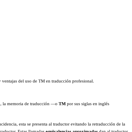
 ventajas del uso de TM en traducción profesional.
nte, la memoria de traducción —o
TM
por sus siglas en inglés
dencia, esta se presenta al traductor evitando la retraducción de la
 traductor. Estas llamadas
equivalencias aproximadas
dan al traductor