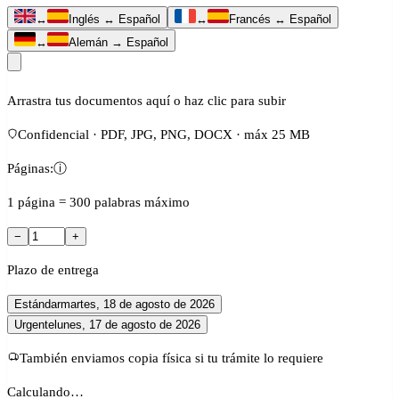
↔
Inglés ↔ Español
↔
Francés ↔ Español
↔
Alemán → Español
Arrastra tus documentos aquí o haz clic para subir
Confidencial · PDF, JPG, PNG, DOCX · máx 25 MB
Páginas:
ⓘ
1 página = 300 palabras máximo
−
+
Plazo de entrega
Estándar
martes, 18 de agosto de 2026
Urgente
lunes, 17 de agosto de 2026
También enviamos copia física si tu trámite lo requiere
Calculando…