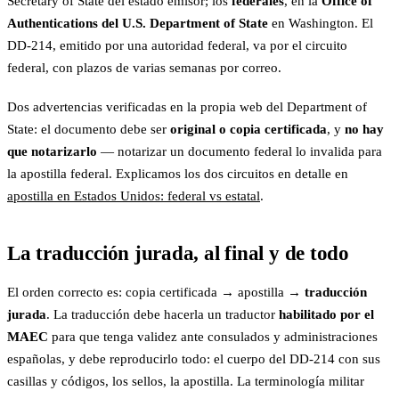
Secretary of State del estado emisor; los
federales
, en la
Office of
Authentications del U.S. Department of State
en Washington. El
DD-214, emitido por una autoridad federal, va por el circuito
federal, con plazos de varias semanas por correo.
Dos advertencias verificadas en la propia web del Department of
State: el documento debe ser
original o copia certificada
, y
no hay
que notarizarlo
— notarizar un documento federal lo invalida para
la apostilla federal. Explicamos los dos circuitos en detalle en
apostilla en Estados Unidos: federal vs estatal
.
La traducción jurada, al final y de todo
El orden correcto es: copia certificada → apostilla →
traducción
jurada
. La traducción debe hacerla un traductor
habilitado por el
MAEC
para que tenga validez ante consulados y administraciones
españolas, y debe reproducirlo todo: el cuerpo del DD-214 con sus
casillas y códigos, los sellos, la apostilla. La terminología militar