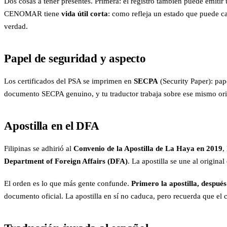
Dos cosas a tener presentes. Primera: el registro también puede emitir
CENOMAR tiene
vida útil corta
: como refleja un estado que puede c
verdad.
Papel de seguridad y aspecto
Los certificados del PSA se imprimen en
SECPA
(Security Paper): pap
documento SECPA genuino, y tu traductor trabaja sobre ese mismo orig
Apostilla en el DFA
Filipinas se adhirió al
Convenio de la Apostilla de La Haya en 2019
,
Department of Foreign Affairs (DFA)
. La apostilla se une al original
El orden es lo que más gente confunde.
Primero la apostilla, después
documento oficial. La apostilla en sí no caduca, pero recuerda que e