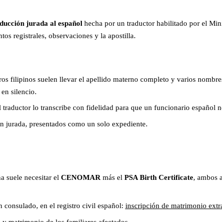
ducción jurada al español
hecha por un traductor habilitado por el Mi
tos registrales, observaciones y la apostilla.
ros filipinos suelen llevar el apellido materno completo y varios nombre
en silencio.
traductor lo transcribe con fidelidad para que un funcionario español no
ón jurada, presentados como un solo expediente.
a suele necesitar el
CENOMAR
más el
PSA Birth Certificate
, ambos a
 consulado, en el registro civil español:
inscripción de matrimonio extr
y matrimonio de los familiares afectados.