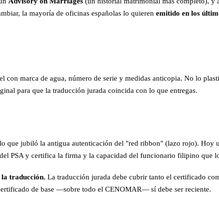
 un
Advisory on Marriages
(un historial matrimonial más completo), y
ambiar, la mayoría de oficinas españolas lo quieren
emitido en los últim
el con marca de agua, número de serie y medidas anticopia. No lo plastif
inal para que la traducción jurada coincida con lo que entregas.
 lo que jubiló la antigua autenticación del "red ribbon" (lazo rojo). Hoy 
 del PSA y certifica la firma y la capacidad del funcionario filipino que l
 la traducción.
La traducción jurada debe cubrir tanto el certificado com
l certificado de base —sobre todo el CENOMAR— sí debe ser reciente.