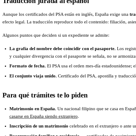
Traducción jurada al español
Aunque los certificados del PSA están en inglés, España exige una
tra
efecto legal. La traducción reproduce todo el contenido: filiación, asien
Algunos puntos que deciden si un expediente se admite:
La grafía del nombre debe coincidir con el pasaporte.
Los regist
y cualquier divergencia con el pasaporte se señala, no se armoniza 
Formato de fecha.
El PSA usa el orden mes-día estadounidense; el 
El conjunto viaja unido.
Certificado del PSA, apostilla y traducci
Para qué trámites te lo piden
Matrimonio en España.
Un nacional filipino que se casa en Españ
casarse en España siendo extranjero
.
Inscripción de un matrimonio
celebrado en el extranjero o ante un
Reagrupación familiar y residencia
— certificados de nacimiento 