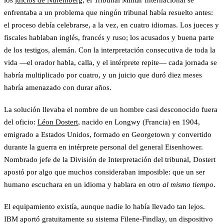
los
juicios de Núremberg
, el Tribunal Militar Internacional se
enfrentaba a un problema que ningún tribunal había resuelto antes:
el proceso debía celebrarse, a la vez, en cuatro idiomas. Los jueces y
fiscales hablaban inglés, francés y ruso; los acusados y buena parte
de los testigos, alemán. Con la interpretación consecutiva de toda la
vida —el orador habla, calla, y el intérprete repite— cada jornada se
habría multiplicado por cuatro, y un juicio que duró diez meses
habría amenazado con durar años.
La solución llevaba el nombre de un hombre casi desconocido fuera
del oficio:
Léon Dostert
, nacido en Longwy (Francia) en 1904,
emigrado a Estados Unidos, formado en Georgetown y convertido
durante la guerra en intérprete personal del general Eisenhower.
Nombrado jefe de la División de Interpretación del tribunal, Dostert
apostó por algo que muchos consideraban imposible: que un ser
humano escuchara en un idioma y hablara en otro
al mismo tiempo
.
El equipamiento existía, aunque nadie lo había llevado tan lejos.
IBM aportó gratuitamente su sistema Filene-Findlay, un dispositivo